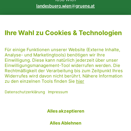
landesbuero.wien
gruene.at
NEWSLETTER ABONNIEREN
MITGLIED WERDEN
CODE OF CONDUCT
PRESSE
GRÜNE RADRETTUNG
FRIDAY NIGHTSKATING
NETIQUETTE
DATENSCHUTZ
IMPRESSUM
TRANSPARENZ
Facebook
Twitter
Instagram
Flickr
YouTube